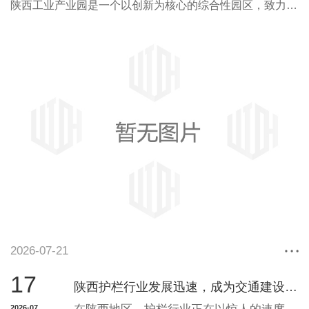
陕西工业产业园是一个以创新为核心的综合性园区，致力于为各类企业提供..的发展环境和支持服务。园区位于陕西省境内，拥有便利的交通网络和..的基础设施，为企业提供了良好的发展条件。在陕西工业产业园，我们重视企业的创新和发展潜力，致力于为企业搭建合作平台，促进资源共享和互利合作。园区内集聚了一批高素质的人才和专业团队，他们将
2026-07-21
17
陕西护栏行业发展迅速，成为交通建设重要组成部分
2026-07