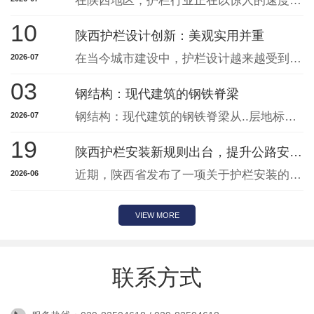
在陕西地区，护栏行业正在以惊人的速度蓬勃发展，凭借其不断创新与提升，已成为当地交通建设中不可或缺的重要组成部分。随着城市化进程的加快，人口流动性增强，交通安全问题日益凸显。护栏的作用不仅是为了界定道路范围，更重要的是为行人和车辆提供有效的保护。陕西护栏行业在这一背景下蓬勃发展，产品种类丰富，针对不同的交通场景需求推出了
10
陕西护栏设计创新：美观实用并重
在当今城市建设中，护栏设计越来越受到重视。作为城市景观的一部分，护栏不仅仅是起到保护作用，更承担着美化环境的重要使命。陕西的护栏设计在实用性与美观性上取得了创新，使其成为城市发展中一道亮丽的风景线。首先，护栏的设计不再仅仅停留在功能性上，而是更多地融入了艺术元素。通过结合当地文化特色和地域文化，设计师们创造出了富有陕西
2026-07
03
钢结构：现代建筑的钢铁脊梁
钢结构：现代建筑的钢铁脊梁从..层地标、大跨度场馆到工业厂房、桥梁隧道，钢结构以轻质高强、绿色装配、抗震耐久的核心优势，成为现代工程建设的主流结构形式，被誉为建筑行业的 “钢铁骨架”。它以型钢、钢板为主要构件，通过焊接、高强螺栓连接形成稳定承重体系，彻底改变传统建造模式，推动建筑向..、安全、低碳方向升级。一、钢结构的
2026-07
19
陕西护栏安装新规则出台，提升公路安全保障
近期，陕西省发布了一项关于护栏安装的新规则，旨在提升公路安全保障。这一举措对于我们的道路交通安全具有重要意义。新规则明确了护栏的合理高度和距离，以..其有效性和稳定性。此外，还规定了护栏的材料和安装标准，以应对各种交通情况和恶劣天气条件，..公路使用者的安全。护栏作为公路交通设施的重要组成部分，直接关系到行车安全和交通
2026-06
VIEW MORE
联系方式