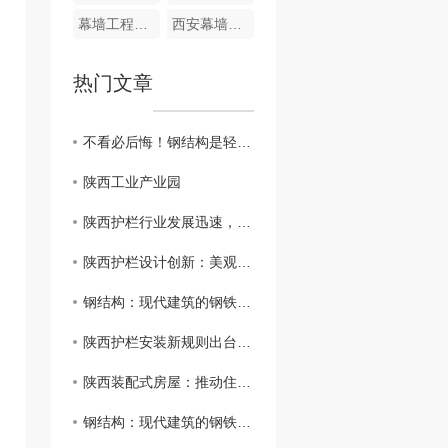
幕墙工程厂家
西安幕墙工程
热门文章
不看必后悔！钢结构是轻钢还是重钢结构该怎样分辨？
陕西工业产业园
陕西护栏行业发展迅速，成为交通建设重要组成部分
陕西护栏设计创新：美观实用并重
钢结构：现代建筑的钢铁脊梁
陕西护栏安装新规则出台，提升公路 保障
陕西装配式房屋：推动住房领域可持续发展
钢结构：现代建筑的钢铁脊梁