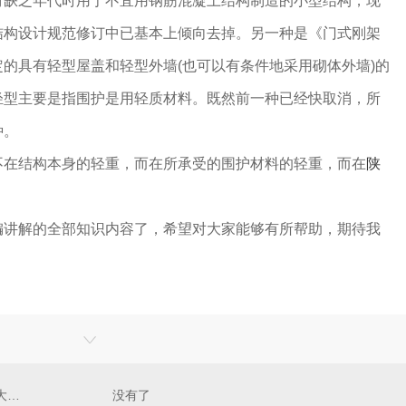
材缺乏年代时用于不宜用钢筋混凝土结构制造的小型结构，现
结构设计规范修订中已基本上倾向去掉。另一种是《门式刚架
的具有轻型屋盖和轻型外墙(也可以有条件地采用砌体外墙)的
轻型主要是指围护是用轻质材料。既然前一种已经快取消，所
种。
结构本身的轻重，而在所承受的围护材料的轻重，而在
陕
。
编讲解的全部知识内容了，希望对大家能够有所帮助，期待我
钢结构知识：钢结构行业凸显五大弊端
没有了