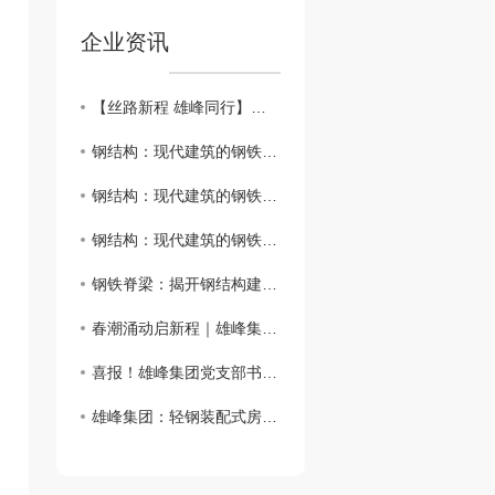
企业资讯
【丝路新程 雄峰同行】｜霍尔果斯清水河配套园区考察团莅临雄峰集团亚美创新产业园考察交流
钢结构：现代建筑的钢铁脊梁
钢结构：现代建筑的钢铁脊梁
钢结构：现代建筑的钢铁脊梁
钢铁脊梁：揭开钢结构建筑的神秘面纱
春潮涌动启新程｜雄峰集团2026年开年工作会圆满召开
喜报！雄峰集团党支部书记、总经理刘丽恒荣获“西安市劳动模范”荣誉称号
雄峰集团：轻钢装配式房屋，开启海外市场新征程