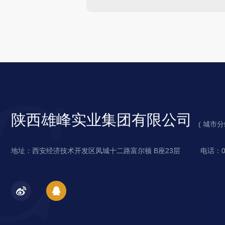
陕西雄峰实业集团有限公司
城
( 城市
陕
市
地址：西安经济技术开发区凤城十二路富尔顿 B座23层
电话：02
西
分
西
站
安