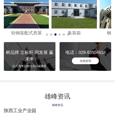
轻钢装配式房屋
集装箱
钢
树品牌 立标杆 同发展 赢
电话：029-83504618
未来
在线咨询
以人为本以精为业以诚服务
雄峰资讯
雄峰资讯
陕西工业产业园