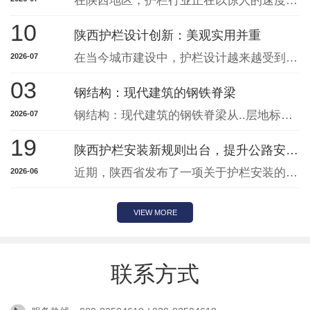
在陕西地区，护栏行业正在以惊人的速度蓬勃发展，凭借其不断创新与提升，已成为当地交通建设中不可或缺的重要组成部分。随着城市化进程的加快，人口流动性增强，交通安全问题日益凸显。护栏的作用不仅是为了界定道路范围，更重要的是为行人和车辆提供有效的保护。陕西护栏行业在这一背景下蓬勃发展，产品种类丰富，针对不同的交通场景需求推出了
10
陕西护栏设计创新：美观实用并重
在当今城市建设中，护栏设计越来越受到重视。作为城市景观的一部分，护栏不仅仅是起到保护作用，更承担着美化环境的重要使命。陕西的护栏设计在实用性与美观性上取得了创新，使其成为城市发展中一道亮丽的风景线。首先，护栏的设计不再仅仅停留在功能性上，而是更多地融入了艺术元素。通过结合当地文化特色和地域文化，设计师们创造出了富有陕西
2026-07
03
钢结构：现代建筑的钢铁脊梁
钢结构：现代建筑的钢铁脊梁从..层地标、大跨度场馆到工业厂房、桥梁隧道，钢结构以轻质高强、绿色装配、抗震耐久的核心优势，成为现代工程建设的主流结构形式，被誉为建筑行业的 “钢铁骨架”。它以型钢、钢板为主要构件，通过焊接、高强螺栓连接形成稳定承重体系，彻底改变传统建造模式，推动建筑向..、安全、低碳方向升级。一、钢结构的
2026-07
19
陕西护栏安装新规则出台，提升公路安全保障
近期，陕西省发布了一项关于护栏安装的新规则，旨在提升公路安全保障。这一举措对于我们的道路交通安全具有重要意义。新规则明确了护栏的合理高度和距离，以..其有效性和稳定性。此外，还规定了护栏的材料和安装标准，以应对各种交通情况和恶劣天气条件，..公路使用者的安全。护栏作为公路交通设施的重要组成部分，直接关系到行车安全和交通
2026-06
VIEW MORE
联系方式