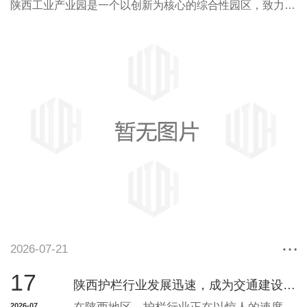
陕西工业产业园是一个以创新为核心的综合性园区，致力于为各类企业提供..的发展环境和支持服务。园区位于陕西省境内，拥有便利的交通网络和..的基础设施，为企业提供了良好的发展条件。在陕西工业产业园，我们重视企业的创新和发展潜力，致力于为企业搭建合作平台，促进资源共享和互利合作。园区内集聚了一批高素质的人才和专业团队，他们将
2026-07-21
17
陕西护栏行业发展迅速，成为交通建设重要组成部分
2026-07