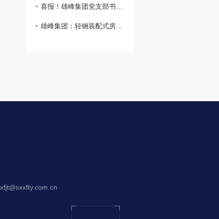
喜报！雄峰集团党支部书记、总经理刘丽恒荣获“西安市劳动模范”荣誉称号
雄峰集团：轻钢装配式房屋，开启海外市场新征程
jt@sxxfty.com.cn