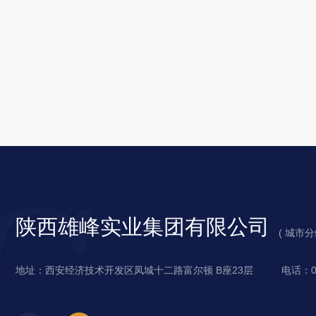
陕西雄峰实业集团有限公司
城
( 城市
陕
市
地址：西安经济技术开发区凤城十二路富尔顿 B座23层
电话：02
西
分
西